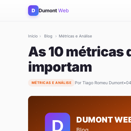
D
Dumont
Web
Início
›
Blog
›
Métricas e Análise
As 10 métricas 
importam
Por Tiago Romeu Dumont
•
04
MÉTRICAS E ANÁLISE