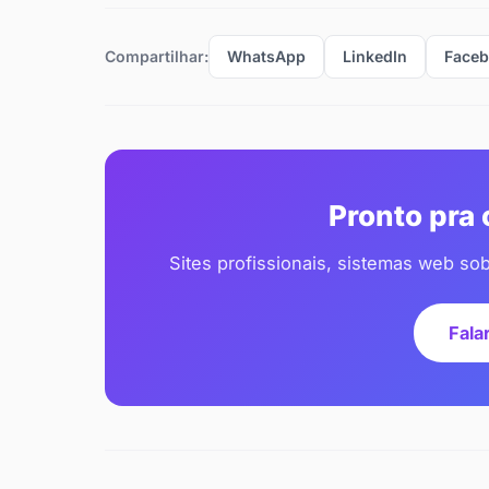
Compartilhar:
WhatsApp
LinkedIn
Face
Pronto pra
Sites profissionais, sistemas web so
Fala