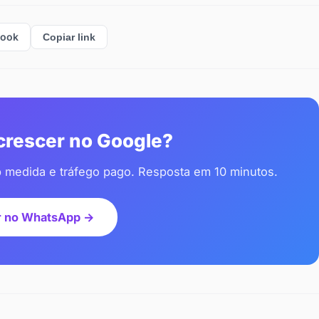
book
Copiar link
 crescer no Google?
b medida e tráfego pago. Resposta em 10 minutos.
r no WhatsApp →