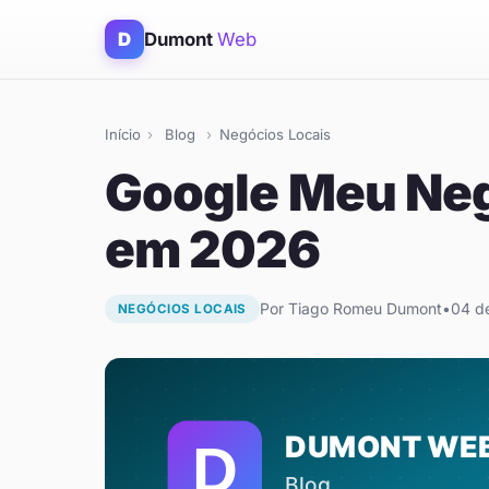
D
Dumont
Web
Início
›
Blog
›
Negócios Locais
Google Meu Negó
em 2026
Por Tiago Romeu Dumont
•
04 d
NEGÓCIOS LOCAIS