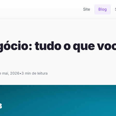
Site
Blog
cio: tudo o que voc
e mai, 2026
•
3 min de leitura