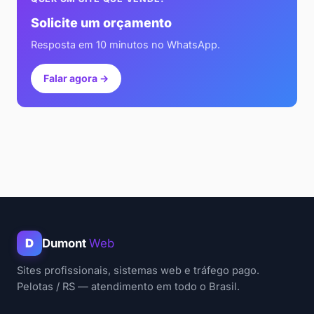
Solicite um orçamento
Resposta em 10 minutos no WhatsApp.
Falar agora →
D
Dumont
Web
Sites profissionais, sistemas web e tráfego pago.
Pelotas / RS — atendimento em todo o Brasil.