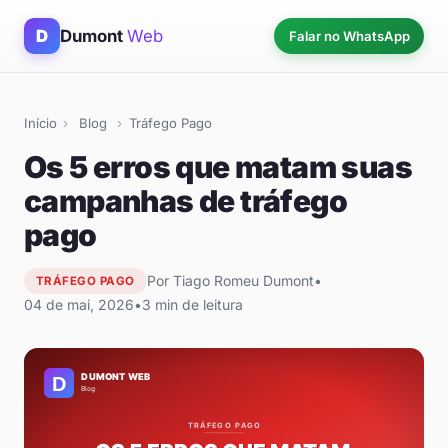
D
Dumont
Web
Falar no WhatsApp
Início
›
Blog
›
Tráfego Pago
Os 5 erros que matam suas
campanhas de tráfego
Assistente Dumont Web
pago
Online agora
Por Tiago Romeu Dumont
•
TRÁFEGO PAGO
04 de mai, 2026
•
3 min de leitura