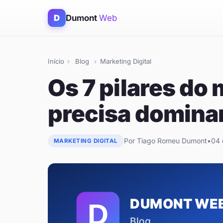
D
Dumont
Web
Início
›
Blog
›
Marketing Digital
Os 7 pilares do
precisa domina
Por Tiago Romeu Dumont
•
04 
MARKETING DIGITAL