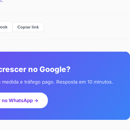
i
.
book
Copiar link
 crescer no Google?
b medida e tráfego pago. Resposta em 10 minutos.
r no WhatsApp →