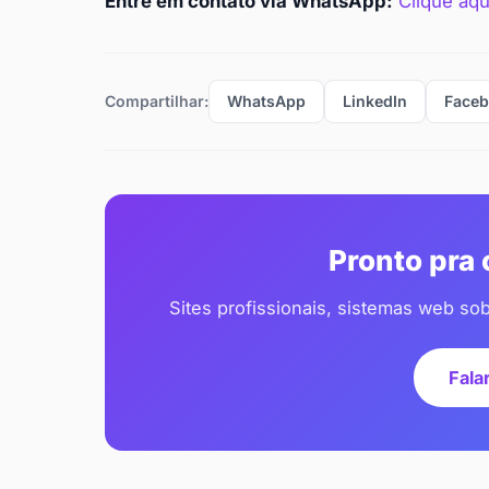
Entre em contato via WhatsApp:
Clique aqu
Compartilhar:
WhatsApp
LinkedIn
Face
Pronto pra
Sites profissionais, sistemas web so
Fala