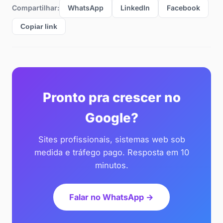
Compartilhar:
WhatsApp
LinkedIn
Facebook
Copiar link
Pronto pra crescer no
Google?
Sites profissionais, sistemas web sob
medida e tráfego pago. Resposta em 10
minutos.
Falar no WhatsApp →