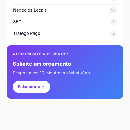
Negócios Locais
12
SEO
6
Tráfego Pago
6
QUER UM SITE QUE VENDE?
Solicite um orçamento
Resposta em 10 minutos no WhatsApp.
Falar agora →