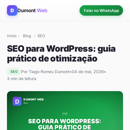
D
Dumont
Web
Falar no WhatsApp
Início
›
Blog
›
SEO
SEO para WordPress: guia
prático de otimização
Assistente Dumont Web
Por Tiago Romeu Dumont
•
04 de mai, 2026
•
SEO
Online agora
3 min de leitura