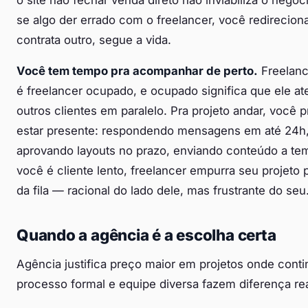
o site não fechar venda direto não inviabiliza o negóc
se algo der errado com o freelancer, você redireciona
contrata outro, segue a vida.
Você tem tempo pra acompanhar de perto.
Freelan
é freelancer ocupado, e ocupado significa que ele a
outros clientes em paralelo. Pra projeto andar, você p
estar presente: respondendo mensagens em até 24h
aprovando layouts no prazo, enviando conteúdo a te
você é cliente lento, freelancer empurra seu projeto 
da fila — racional do lado dele, mas frustrante do seu
Quando a agência é a escolha certa
Agência justifica preço maior em projetos onde conti
processo formal e equipe diversa fazem diferença rea