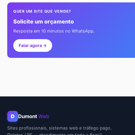
QUER UM SITE QUE VENDE?
Solicite um orçamento
Resposta em 10 minutos no WhatsApp.
Falar agora →
D
Dumont
Web
Sites profissionais, sistemas web e tráfego pago.