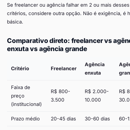
Se freelancer ou agência falhar em 2 ou mais desses
critérios, considere outra opção. Não é exigência, é 
básica.
Comparativo direto: freelancer vs agên
enxuta vs agência grande
Agência
Agê
Critério
Freelancer
enxuta
gra
Faixa de
R$ 800-
R$ 2.000-
R$ 8
preço
3.500
10.000
30.
(institucional)
Prazo médio
20-45 dias
30-60 dias
60-1