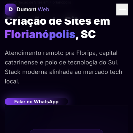
Início
/
Criação de Sites em Florianópolis
D
Dumont
Web
Criação de Sites em
Florianópolis
, SC
Assistente Dumont Web
Online agora
Atendimento remoto pra Floripa, capital
catarinense e polo de tecnologia do Sul.
Stack moderna alinhada ao mercado tech
local.
Falar no WhatsApp