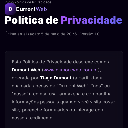
Início
/
Política de Privacidade
D
Dumont
Web
Política de
Privacidade
Última atualização: 5 de maio de 2026 · Versão 1.0
Esta Política de Privacidade descreve como a
Assistente Dumont Web
Online agora
Dumont Web
(
www.dumontweb.com.br
),
operada por
Tiago Dumont
(a partir daqui
chamada apenas de "Dumont Web", "nós" ou
"nosso"), coleta, usa, armazena e compartilha
informações pessoais quando você visita nosso
site, preenche formulários ou interage com
nosso atendimento.