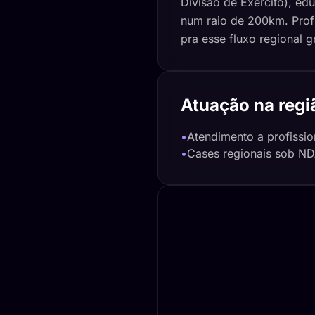
Divisão de Exército), ed
num raio de 200km. Profi
pra esse fluxo regional 
Atuação na regi
•
Atendimento a profissio
•
Cases regionais sob NDA