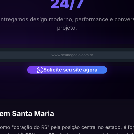
24/7
entregamos design moderno, performance e conver
projeto.
www.seunegocio.com.br
Solicite seu site agora
 em Santa Maria
omo "coração do RS" pela posição central no estado, é fort