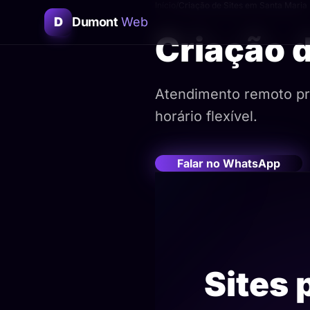
Início
/
Criação de Sites em Santa Maria
D
Dumont
Web
Criação 
Atendimento remoto pra
horário flexível.
Falar no WhatsApp
Sites 