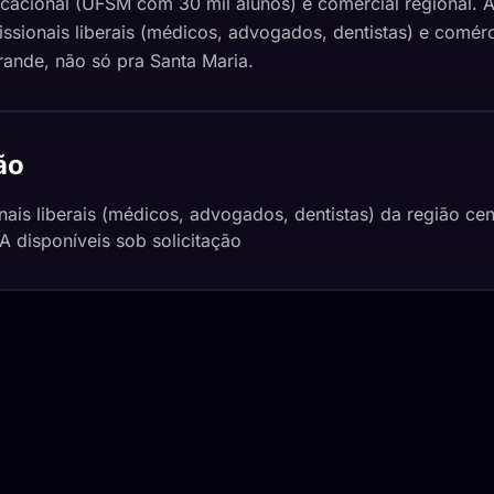
ucacional (UFSM com 30 mil alunos) e comercial regional.
ssionais liberais (médicos, advogados, dentistas) e comér
grande, não só pra Santa Maria.
ão
nais liberais (médicos, advogados, dentistas) da região cen
 disponíveis sob solicitação