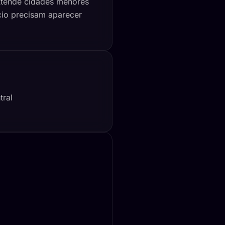
 Atende cidades menores
cio precisam aparecer
tral