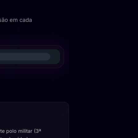
são em cada
e polo militar (3ª