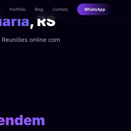
s
Portfólio
Blog
Contato
WhatsApp
aria
, RS
. Reuniões online com
endem