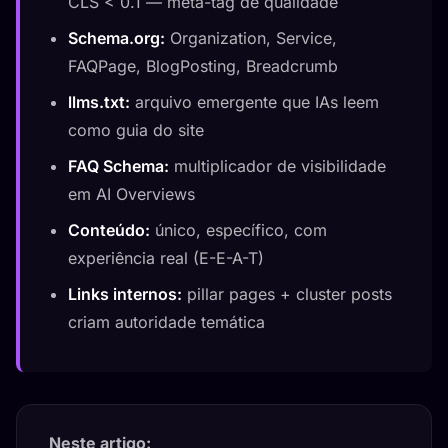
CLS < 0.1 — meta-tag de qualidade
Schema.org:
Organization, Service,
FAQPage, BlogPosting, Breadcrumb
llms.txt:
arquivo emergente que IAs leem
como guia do site
FAQ Schema:
multiplicador de visibilidade
em AI Overviews
Conteúdo:
único, específico, com
experiência real (E-E-A-T)
Links internos:
pillar pages + cluster posts
criam autoridade temática
Neste artigo: