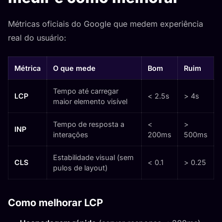
Métricas oficiais do Google que medem experiência
real do usuário:
Métrica
O que mede
Bom
Ruim
Tempo até carregar
LCP
< 2.5s
> 4s
maior elemento visível
Tempo de resposta a
<
>
INP
interações
200ms
500ms
Estabilidade visual (sem
CLS
< 0.1
> 0.25
pulos de layout)
Como melhorar LCP