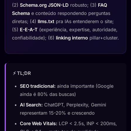
(2)
Schema.org JSON-LD
robusto; (3)
FAQ
Schema
e conteúdo respondendo perguntas
diretas; (4)
llms.txt
pra IAs entenderem o site;
(5)
E-E-A-T
(experiência, expertise, autoridade,
confiabilidade); (6)
linking interno
pillar+cluster.
⚡ TL;DR
SEO tradicional:
ainda importante (Google
ainda é 80% das buscas)
AI Search:
ChatGPT, Perplexity, Gemini
representam 15-20% e crescendo
Core Web Vitals:
LCP < 2.5s, INP < 200ms,