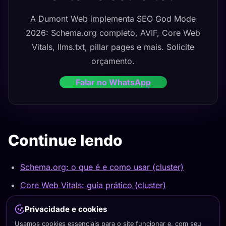
A Dumont Web implementa SEO God Mode
2026: Schema.org completo, AVIF, Core Web
Vitals, llms.txt, pillar pages e mais. Solicite
orçamento.
Falar no WhatsApp
Continue lendo
Schema.org: o que é e como usar (cluster)
Core Web Vitals: guia prático (cluster)
AI Overviews: como aparecer (cluster)
Privacidade e cookies
Guia Completo: Criação de Sites
Usamos cookies essenciais para o site funcionar e, com seu