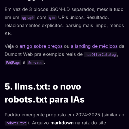
Em vez de 3 blocos JSON-LD separados, mescla tudo
em um
com
URIs únicos. Resultado:
@graph
@id
relacionamentos explícitos, parsing mais limpo, menos
KB.
Veja o
artigo sobre preços
ou
a landing de médicos
da
Dumont Web pra exemplos reais de
,
hasOfferCatalog
e
.
FAQPage
Service
5. llms.txt: o novo
robots.txt para IAs
Padrão emergente proposto em 2024-2025 (similar ao
). Arquivo
markdown
na raiz do site
robots.txt