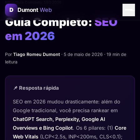
Início
/
Guia Completo: SEO 2026
D
Dumont
Web
Guia Completo:
SEO
em 2026
Por
Tiago Romeu Dumont
· 5 de maio de 2026 · 19 min de
leitura
📌 Resposta rápida
SEO em 2026 mudou drasticamente: além do
Google tradicional, você precisa rankear em
ChatGPT Search, Perplexity, Google AI
Assistente Dumont Web
Overviews e Bing Copilot
. Os 6 pilares: (1)
Core
Online agora
Web Vitals
(LCP<2.5s, INP<200ms, CLS<0.1);