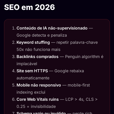
SEO em 2026
Conteúdo de IA não-supervisionado
—
Google detecta e penaliza
Keyword stuffing
— repetir palavra-chave
50x não funciona mais
Backlinks comprados
— Penguin algorithm é
implacável
Site sem HTTPS
— Google rebaixa
automaticamente
Mobile não responsivo
— mobile-first
indexing exclui
Core Web Vitals ruins
— LCP > 4s, CLS >
0.25 = invisibilidade
Schema vazio ou inválido
— perde rich